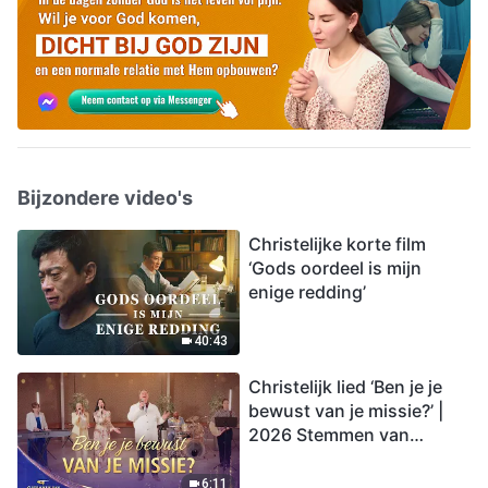
Bijzondere video's
Christelijke korte film
‘Gods oordeel is mijn
enige redding’
40:43
Christelijk lied ‘Ben je je
bewust van je missie?’ |
2026 Stemmen van
lofprijzing
6:11