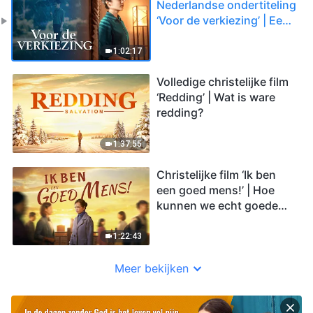
Nederlandse ondertiteling
‘Voor de verkiezing’ | Een
waargebeurd verhaal van
een christen
1:02:17
Volledige christelijke film
‘Redding’ | Wat is ware
redding?
1:37:55
Christelijke film ‘Ik ben
een goed mens!’ | Hoe
kunnen we echt goede
mensen worden?
1:22:43
Meer bekijken