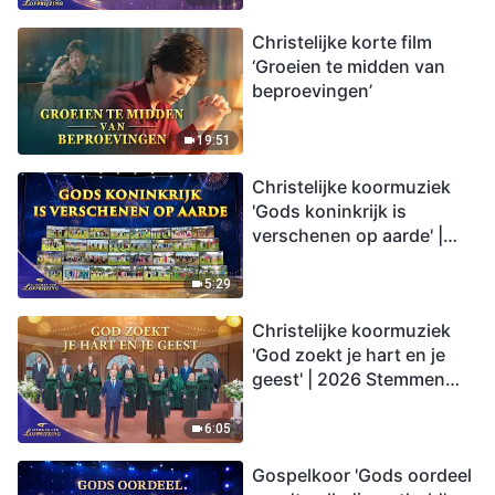
Christelijke korte film
‘Groeien te midden van
beproevingen’
19:51
Christelijke koormuziek
'Gods koninkrijk is
verschenen op aarde' |
2026 Stemmen van
lofprijzing
5:29
Christelijke koormuziek
'God zoekt je hart en je
geest' | 2026 Stemmen
van lofprijzing
6:05
Gospelkoor 'Gods oordeel