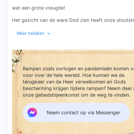
wat een grote vreugde!
Het gezicht van de ware God zien heeft onze stoutst
O, wat zijn we gezegend!
Meer bekijken
Lof, lof, grote lof! Zie wie er zo vreugdevol danst!
Onze harten zijn zo blij en vrij!
Rampen zoals oorlogen en pandemieën komen v
II
voor over de hele wereld. Hoe kunnen we de
We zijn opgenomen voor Gods troon
terugkeer van de Heer verwelkomen en Gods
bescherming krijgen tijdens rampen? Neem deel 
en wonen het feestmaal van het hemelse koninkrijk bij
onze gebedsbijeenkomst om de weg te vinden.
We eten en drinken Gods woord elke dag en begrijpe
Neem contact op via Messenger
onze harten voelen waarlijk verlicht!
Gods woorden laten me mezelf kennen en de diepten 