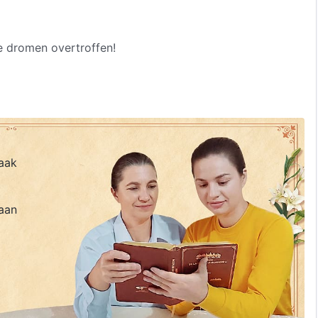
e dromen overtroffen!
aak
aan
.
n zoveel waarheden –
van mijn verdorvenheid zien;