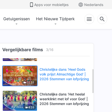
Apps voor mobieltjes
Nederlands
Getuigenissen
Het Nieuwe Tijdperk
Christelijke dans ‘God schept
een mooiere toekomst voor de
mensheid’
3:43
Christelijke dans ‘Christus’
Vergelijkbare films
koninkrijk is een warm thuis’ |
3
/
16
2026 Stemmen van lofprijzing
5:53
Christelijke dans ‘Heel Gods
volk prijst Almachtige God’ |
2026 Stemmen van lofprijzing
10:31
Christelijke dans ‘Het heelal
weerklinkt met lof voor God’ |
2026 Stemmen van lofprijzing
4:59