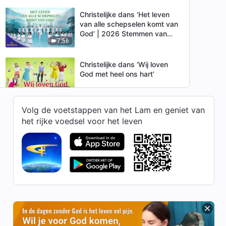
Christelijke dans ‘Het leven
van alle schepselen komt van
God’ | 2026 Stemmen van
7:56
lofprijzing
Christelijke dans ‘Wij loven
God met heel ons hart’
4:10
Volg de voetstappen van het Lam en geniet van
Aanbiddingsdans ‘Hoe
het rijke voedsel voor het leven
fantastisch het is dat
Almachtige God is gekomen’
6:25
(Officiële muziek video)
Aanbiddingsdans ‘Loof God
met een onverdeeld hart’
(Officiële muziek video)
5:10
Christelijke dans ‘Vreugde in
het kerkelijk leven’