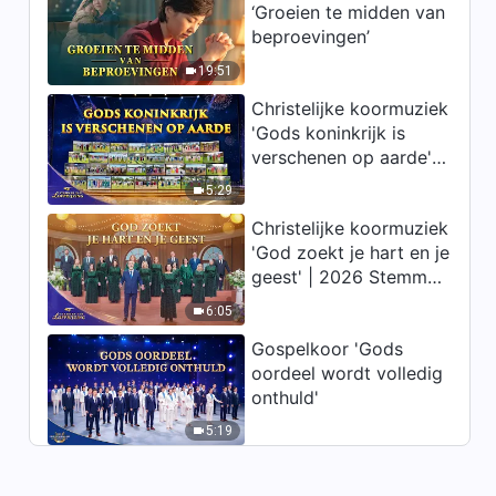
‘Groeien te midden van
Christelijk lied ‘De
beproevingen’
Mensenzoon is verschenen’
Kinderdans
19:51
3:42
Christelijke koormuziek
'Gods koninkrijk is
Christelijke dans ‘Christus’
verschenen op aarde' |
koninkrijk is verwezenlijkt
2026 Stemmen van
onder de mensen’ |
5:29
3:20
Nederlandse Ondertiteling
lofprijzing
Christelijke koormuziek
Christelijk lied 2018 ‘Zij die
'God zoekt je hart en je
God oprecht liefhebben zijn
geest' | 2026 Stemmen
allen eerlijke mensen’
van lofprijzing
3:39
Kinderdans
6:05
Gospelkoor 'Gods
oordeel wordt volledig
onthuld'
5:19