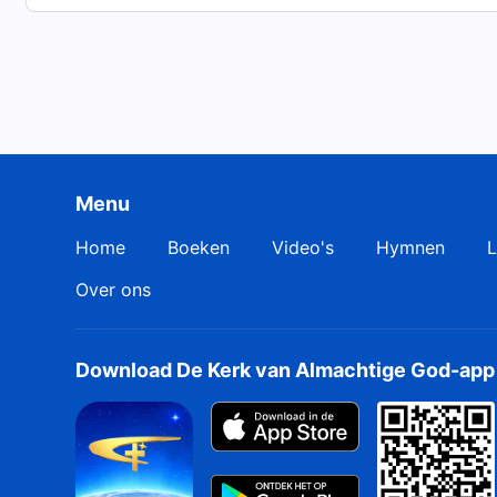
De grote catastrofes zijn gekomen,
en God beloont de goeden en straft de kwaden.
Lof zij Gods rechtvaardigheid!
Zij die God weerstaan, worden vernietigd, en Gods kon
Menu
Prijs God, want Hij heeft heerlijkheid verkregen!
Home
Boeken
Video's
Hymnen
L
Lof, lof, grote lof! Zie wie er zo vreugdevol danst!
Over ons
Onze harten zijn zo blij en vrij!
uit: Volg het Lam en zing een nieuw lied
Download De Kerk van Almachtige God-app