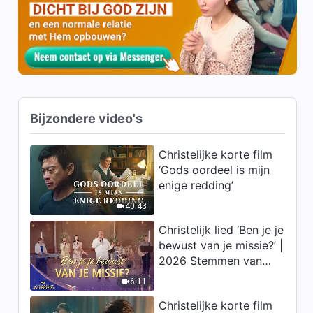
3:48
Christelijke dans ‘God heeft
Zijn glorie naar het oosten
gebracht’
3:40
Bijzondere video's
Christelijk lied ‘Bied God een
oprecht hart aan’ | Dans video
Christelijke korte film
3:14
‘Gods oordeel is mijn
enige redding’
Christelijke dans ‘De
betekenis van Gods
40:43
verschijning’ | Nederlandse
Christelijk lied ‘Ben je je
8:32
Ondertiteling
bewust van je missie?’ |
2026 Stemmen van
Christelijk lied ‘Zij die oprecht
lofprijzing
van God houden, zijn allen
6:11
eerlijke mensen’ Kinderdans
6:06
Christelijke korte film