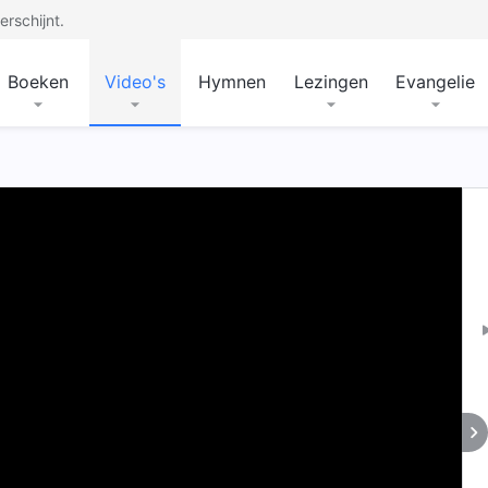
rschijnt.
Boeken
Video's
Hymnen
Lezingen
Evangelie