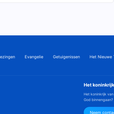
inkrijk is verschenen.
ezingen
Evangelie
Getuigenissen
Het Nieuwe 
Het koninkrij
Het koninkrijk van
God binnengaan?
Neem contac