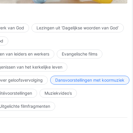
 werk van God
Lezingen uit ‘Dagelijkse woorden van God’
od
en van leiders en werkers
Evangelische films
enissen van het kerkelijke leven
over geloofsvervolging
Dansvoorstellingen met koormuziek
iétévoorstellingen
Muziekvideo’s
 leven groeit snel!
ijk aan God te onderwerpen –
Uitgelichte filmfragmenten