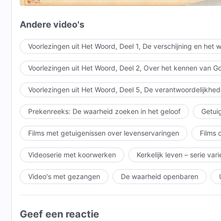
ik val neer voor God in uiterste wroeging.
Andere video's
Lof, lof, grote lof! Zie wie er zo vreugdevol danst!
Voorlezingen uit Het Woord, Deel 1, De verschijning en het
Onze harten zijn zo blij en vrij!
Voorlezingen uit Het Woord, Deel 2, Over het kennen van G
III
Voorlezingen uit Het Woord, Deel 5, De verantwoordelijkhed
Christus volgen en mijn plicht vervullen
Prekenreeks: De waarheid zoeken in het geloof
Getuig
geeft mijn leven waarde en betekenis.
Films met getuigenissen over levenservaringen
Films 
Bij het doen van mijn plicht ervaar ik Gods werk
Videoserie met koorwerken
Kerkelijk leven – serie var
en ontvang ik de verlichting van de Heilige Geest; mijn
Gereinigd door het oordeel, ben ik in staat me waarl
Video's met gezangen
De waarheid openbaren
dit is Gods zegen!
Geef een reactie
Lof, lof, grote lof! Zie wie er zo vreugdevol danst!