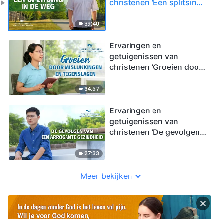
christenen 'Een splitsing
in de weg'
39:40
Ervaringen en
getuigenissen van
christenen 'Groeien door
mislukkingen en
tegenslagen'
34:57
Ervaringen en
getuigenissen van
christenen 'De gevolgen
van een arrogante
gezindheid'
27:33
Meer bekijken