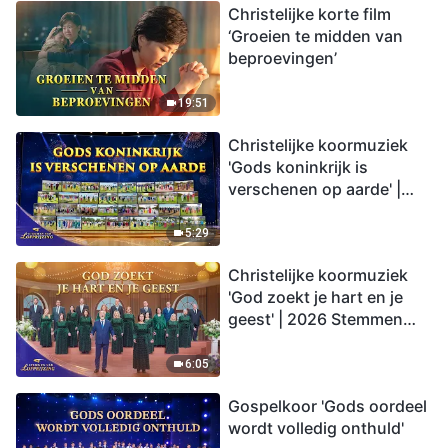
Christelijke korte film
‘Groeien te midden van
beproevingen’
19:51
Christelijke koormuziek
'Gods koninkrijk is
verschenen op aarde' |
2026 Stemmen van
lofprijzing
5:29
Christelijke koormuziek
'God zoekt je hart en je
geest' | 2026 Stemmen
van lofprijzing
6:05
Gospelkoor 'Gods oordeel
wordt volledig onthuld'