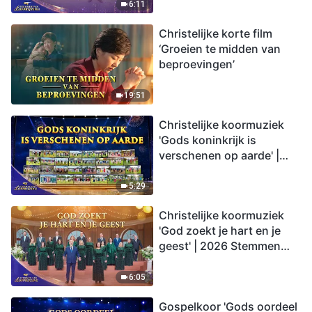
6:11
Christelijke korte film
‘Groeien te midden van
beproevingen’
19:51
Christelijke koormuziek
'Gods koninkrijk is
verschenen op aarde' |
2026 Stemmen van
lofprijzing
5:29
Christelijke koormuziek
'God zoekt je hart en je
geest' | 2026 Stemmen
van lofprijzing
6:05
Gospelkoor 'Gods oordeel