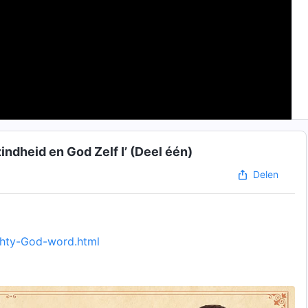
ndheid en God Zelf I’ (Deel één)
Delen
ighty-God-word.html