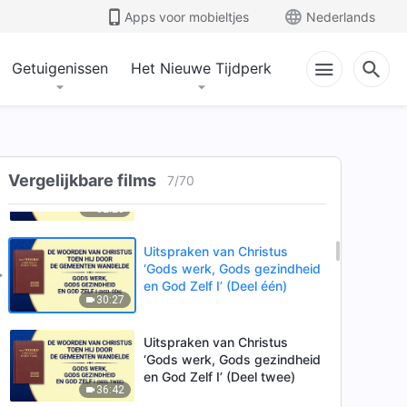
en het resultaat van Zijn werk’
Apps voor mobieltjes
Nederlands
33:29
(Deel drie)
Getuigenissen
Het Nieuwe Tijdperk
Uitspraken van Christus ‘Hoe
Gods gezindheid te kennen
en het resultaat van Zijn werk’
43:37
(Deel vier)
Uitspraken van Christus ‘Hoe
Gods gezindheid te kennen
Vergelijkbare films
7
/
70
en het resultaat van Zijn werk’
32:20
(Deel vijf)
Uitspraken van Christus
‘Gods werk, Gods gezindheid
en God Zelf I’ (Deel één)
30:27
Uitspraken van Christus
‘Gods werk, Gods gezindheid
en God Zelf I’ (Deel twee)
36:42