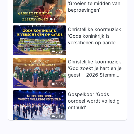
‘Groeien te midden van
Uitspraken van Christus
beproevingen’
‘Gods werk, Gods gezindheid
en God Zelf II’ (Deel zes)
19:51
36:33
Christelijke koormuziek
'Gods koninkrijk is
Gods woorden ‘Gods werk,
verschenen op aarde' |
Gods gezindheid en God Zelf
2026 Stemmen van
II’ (Deel zeven)
5:29
38:48
lofprijzing
Christelijke koormuziek
Uitspraken van Christus
'God zoekt je hart en je
‘Gods werk, Gods gezindheid
geest' | 2026 Stemmen
en God Zelf III’ (Deel één)
van lofprijzing
29:33
6:05
Gospelkoor 'Gods
Uitspraken van Christus
oordeel wordt volledig
‘Gods werk, Gods gezindheid
onthuld'
en God Zelf III’ (Deel twee)
40:07
5:19
Uitspraken van Christus
‘Gods werk, Gods gezindheid