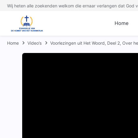
Wij heten alle zoekenden welkom die ernaar verlangen dat God ve
Home
Home
Video’s
Voorlezingen uit Het Woord, Deel 2, Over 