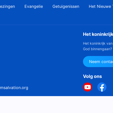
ezingen
Evangelie
Getuigenissen
Het Nieuwe 
Het koninkrij
Het koninkrijk van
God binnengaan?
Neem contac
Volg ons
msalvation.org
Copyright © 202
kiebeleid