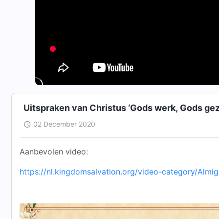
Uitspraken van Christus ‘Gods werk, Gods gezi
02 December 2020
Aanbevolen video:
https://nl.kingdomsalvation.org/video-category/Alm