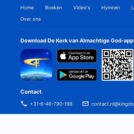
Home
Boeken
Video's
Hymnen
L
Over ons
Download De Kerk van Almachtige God-app
Contact
+31-6-46-790-198
contact.nl@kingdo
Delen
Gebruiksvoorwaarden
Privacybeleid
Credits
Coo