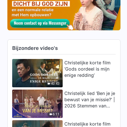
II’ (Deel twee)
35:25
Gods woorden ‘Gods werk,
Gods gezindheid en God Zelf
II’ (Deel drie)
34:54
Bijzondere video's
Gods woorden ‘Gods werk,
Gods gezindheid en God Zelf
II’ (Deel vier)
Christelijke korte film
27:06
‘Gods oordeel is mijn
enige redding’
Gods woorden ‘Gods werk,
Gods gezindheid en God Zelf
40:43
II’ (Vervolg van deel één)
Christelijk lied ‘Ben je je
26:20
bewust van je missie?’ |
2026 Stemmen van
Gods woorden ‘Gods werk,
lofprijzing
Gods gezindheid en God Zelf
6:11
II’ (Deel vijf)
46:23
Christelijke korte film