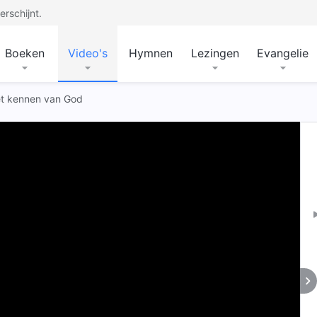
rschijnt.
Boeken
Video's
Hymnen
Lezingen
Evangelie
het kennen van God