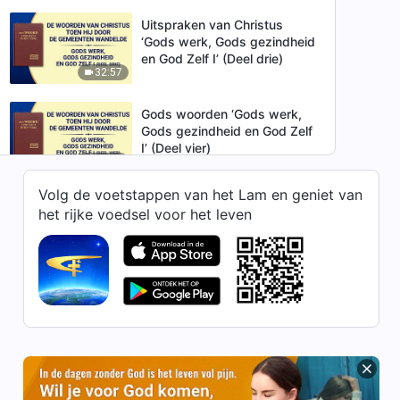
Uitspraken van Christus
‘Gods werk, Gods gezindheid
en God Zelf I’ (Deel drie)
32:57
Gods woorden ‘Gods werk,
Gods gezindheid en God Zelf
I’ (Deel vier)
52:31
Volg de voetstappen van het Lam en geniet van
Gods woorden ‘Gods werk,
het rijke voedsel voor het leven
Gods gezindheid en God Zelf
II’ (Deel één)
22:16
Gods woorden ‘Gods werk,
Gods gezindheid en God Zelf
II’ (Vervolg van deel één)
26:24
Gods woorden ‘Gods werk,
Gods gezindheid en God Zelf