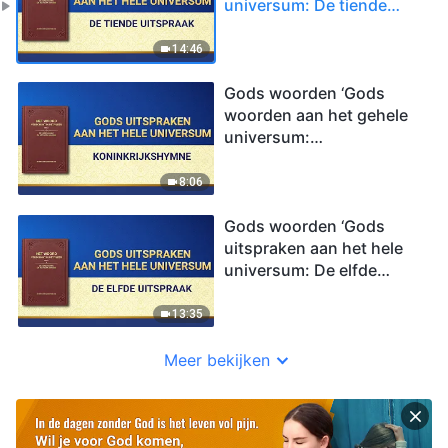
universum: De tiende
uitspraak’
14:46
Gods woorden ‘Gods
woorden aan het gehele
universum:
Koninkrijkshymne‌’
8:06
Gods woorden ‘Gods
uitspraken aan het hele
universum: De elfde
uitspraak’
13:35
Meer bekijken