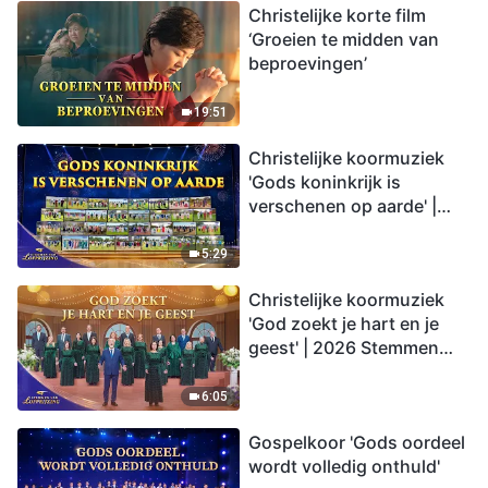
Christelijke korte film
‘Groeien te midden van
beproevingen’
19:51
Christelijke koormuziek
'Gods koninkrijk is
verschenen op aarde' |
2026 Stemmen van
lofprijzing
5:29
Christelijke koormuziek
'God zoekt je hart en je
geest' | 2026 Stemmen
van lofprijzing
6:05
Gospelkoor 'Gods oordeel
wordt volledig onthuld'