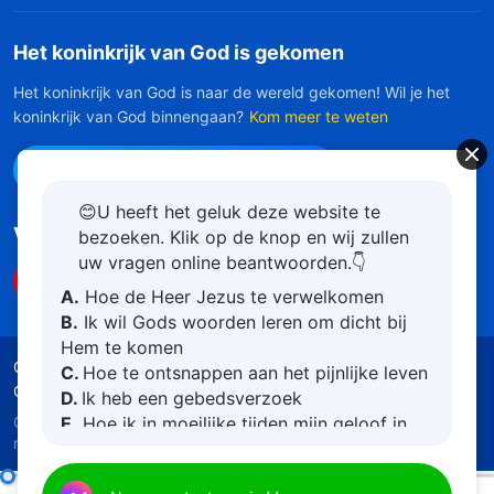
Het koninkrijk van God is gekomen
Het koninkrijk van God is naar de wereld gekomen! Wil je het
koninkrijk van God binnengaan?
Kom meer te weten
Neem contact op via Messenger
😊U heeft het geluk deze website te
Volg ons
bezoeken. Klik op de knop en wij zullen
uw vragen online beantwoorden.👇
A.
Hoe de Heer Jezus te verwelkomen
B.
Ik wil Gods woorden leren om dicht bij
Hem te komen
Gebruiksvoorwaarden
Privacybeleid
Credits
C.
Hoe te ontsnappen aan het pijnlijke leven
Cookiebeleid
D.
Ik heb een gebedsverzoek
Copyright © 2026
De Kerk van Almachtige God
. Alle
E.
Hoe ik in moeilijke tijden mijn geloof in
rechten voorbehouden.
God kan vergroten