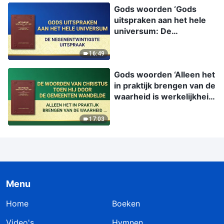
Gods woorden ‘Gods
uitspraken aan het hele
universum: De
negenentwintigste
uitspraak’
16:49
Gods woorden ‘Alleen het
in praktijk brengen van de
waarheid is werkelijkheid
bezitten’ | Nederlands
17:03
Menu
Home
Boeken
Video's
Hymnen