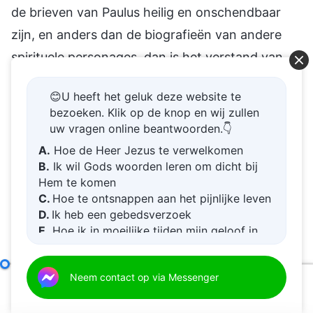
de brieven van Paulus heilig en onschendbaar
zijn, en anders dan de biografieën van andere
spirituele personages, dan is het verstand van
deze persoon veel te abnormaal, en is die
😊U heeft het geluk deze website te
persoon ongetwijfeld een expert in doctrines en
bezoeken. Klik op de knop en wij zullen
geheel verstoken van verstand. Zelfs als je
uw vragen online beantwoorden.👇
Paulus vereert, kun je je warme gevoelens voor
A.
Hoe de Heer Jezus te verwelkomen
B.
Ik wil Gods woorden leren om dicht bij
hem niet gebruiken om de waarheid van de
Hem te komen
feiten te verdraaien of het bestaan van de
C.
Hoe te ontsnappen aan het pijnlijke leven
waarheid te ontkennen. Op geen enkele manier
D.
Ik heb een gebedsverzoek
E.
Hoe ik in moeilijke tijden mijn geloof in
vernietigt wat ik heb gezegd al het werk en de
God kan vergroten
brieven van Paulus of ontkent het de waarde
Hoe sta jij tegenover de dertien brieven?
Neem contact op via Messenger
ervan als referentiemateriaal. Hoe dan ook, het is
00:00
23:47
mijn bedoeling dat jullie met deze woorden alle