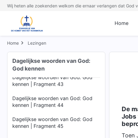
kennen | Fragment 39
Wij heten alle zoekenden welkom die ernaar verlangen dat God ve
Dagelijkse woorden van God: God
kennen | Fragment 40
Home
Dagelijkse woorden van God: God
kennen | Fragment 41
Home
Lezingen
Dagelijkse woorden van God: God
Dagelijkse woorden van God:
kennen | Fragment 42
God kennen
Dagelijkse woorden van God: God
kennen | Fragment 43
Dagelijkse woorden van God: God
kennen | Fragment 44
De ma
Jobs 
Dagelijkse woorden van God: God
bepr
kennen | Fragment 45
Toen 