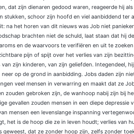
en, dat zijn dienaren gedood waren, reageerde hij als
 in stukken, schoor zijn hoofd en viel aanbiddend ter
it: na het horen van dit nieuws was Job niet paniekerig
dschap brachten niet de schuld, laat staan dat hij de
roms en de waarvoors te verifiëren en uit te zoeken
ichtbare pijn of spijt over het verlies van zijn bezitti
s van zijn kinderen, van zijn geliefden. Integendeel, h
l neer op de grond in aanbidding. Jobs daden zijn ni
ngen veel mensen in verwarring en maakt dat ze Job
 zouden gebroken zijn, de wanhoop nabij zijn bij het 
e gevallen zouden mensen in een diepe depressie va
 van mensen een levenslange inspanning vertegenwoo
t, het is de hoop die ze in leven houdt; verlies van h
is geweest, dat ze zonder hoop zijn, zelfs zonder toe