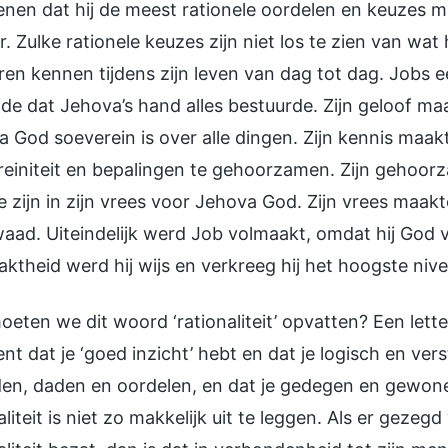
nen dat hij de meest rationele oordelen en keuzes ma
r. Zulke rationele keuzes zijn niet los te zien van wat
ren kennen tijdens zijn leven van dag tot dag. Jobs ee
de dat Jehova’s hand alles bestuurde. Zijn geloof maa
 God soeverein is over alle dingen. Zijn kennis maa
einiteit en bepalingen te gehoorzamen. Zijn gehoor
e zijn in zijn vrees voor Jehova God. Zijn vrees maak
aad. Uiteindelijk werd Job volmaakt, omdat hij God 
ktheid werd hij wijs en verkreeg hij het hoogste nivea
eten we dit woord ‘rationaliteit’ opvatten? Een letter
nt dat je ‘goed inzicht’ hebt en dat je logisch en ver
en, daden en oordelen, en dat je gedegen en gewon
aliteit is niet zo makkelijk uit te leggen. Als er geze