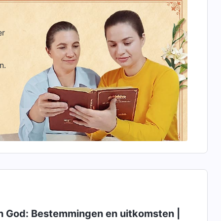
er
n.
n God: Bestemmingen en uitkomsten |