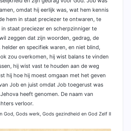
nselijkheid en zijn gedrag voor God. Job was
zamen, omdat hij eerlijk was, wat hem kennis
de hem in staat preciezer te ontwaren, te
in staat preciezer en scherpzinniger te
wil zeggen dat zijn woorden, gedrag, de
helder en specifiek waren, en niet blind,
ok zou overkomen, hij wist balans te vinden
sen, hij wist vast te houden aan de weg
t hij hoe hij moest omgaan met het geven
 van Job en juist omdat Job toegerust was
 en Jehova heeft genomen. De naam van
hters verloor.
an God, Gods werk, Gods gezindheid en God Zelf II