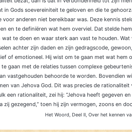
aliteit bezat, dan is dat in verbondenheid tot zijn me
at in Gods soevereiniteit te geloven en die te gehoor
e voor anderen niet bereikbaar was. Deze kennis stel
en en te definiëren wat hem overviel. Dat stelde hem 
 wat te doen en waar sterk aan vast te houden. Wat 
elen achter zijn daden en zijn gedragscode, gewoon, 
ief of emotioneel. Hij wist om te gaan met wat hem o
te gaan met de relaties tussen complexe gebeurtenis
an vastgehouden behoorde te worden. Bovendien wis
en van Jehova God. Dit was precies de rationaliteit
lk een rationaliteit, zei hij: “Jehova heeft gegeven
 zij gezegend,” toen hij zijn vermogen, zoons en doc
Het Woord, Deel II, Over het kennen v