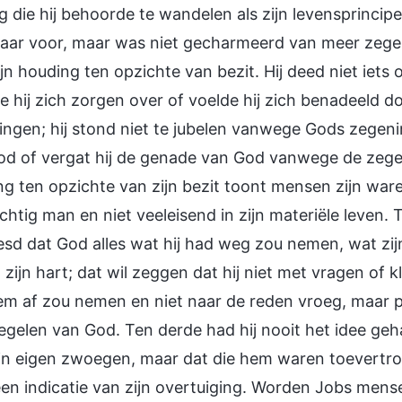
 die hij behoorde te wandelen als zijn levensprincip
aar voor, maar was niet gecharmeerd van meer zegen
jn houding ten opzichte van bezit. Hij deed niet iet
 hij zich zorgen over of voelde hij zich benadeeld d
ngen; hij stond niet te jubelen vanwege Gods zegen
od of vergat hij de genade van God vanwege de zege
g ten opzichte van zijn bezit toont mensen zijn ware
htig man en niet veeleisend in zijn materiële leven
esd dat God alles wat hij had weg zou nemen, wat z
 zijn hart; dat wil zeggen dat hij niet met vragen o
em af zou nemen en niet naar de reden vroeg, maar 
gelen van God. Ten derde had hij nooit het idee geha
ijn eigen zwoegen, maar dat die hem waren toevertr
een indicatie van zijn overtuiging. Worden Jobs mense