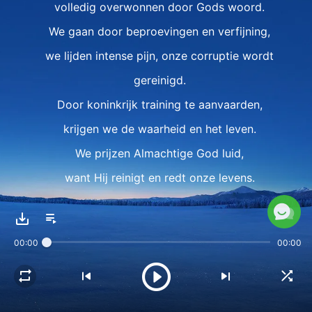
volledig overwonnen door Gods woord.
We gaan door beproevingen en verfijning,
we lijden intense pijn, onze corruptie wordt
gereinigd.
Door koninkrijk training te aanvaarden,
krijgen we de waarheid en het leven.
We prijzen Almachtige God luid,
want Hij reinigt en redt onze levens.
II
Door vervolging
00:00
00:00
zien we de duivels lelijke gezicht.
Satan wordt gebruikt om de mens te
perfectioneren,