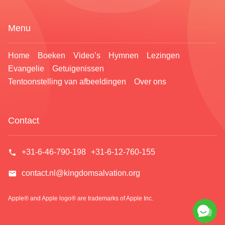
Menu
Home
Boeken
Video’s
Hymnen
Lezingen
Evangelie
Getuigenissen
Een zegen van God – de terugkeer van de Heer
Tentoonstelling van afbeeldingen
Over ons
verwelkomen om de kans te krijgen om aan de
zonde te ontsnappen en een mooi leven te
leiden zonder tranen en pijn. Wil je deze zegen
Contact
met je familie ontvangen?
+31-6-46-790-198
+31-6-12-760-155
contact.nl@kingdomsalvation.org
Apple® and Apple logo® are trademarks of Apple Inc.
Neem contact op via Messenger