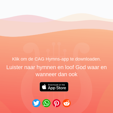
Klik om de CAG Hymns-app te downloaden.
Luister naar hymnen en loof God waar en
wanneer dan ook
Twitter
WhatsApp
Pinterest
Reddit