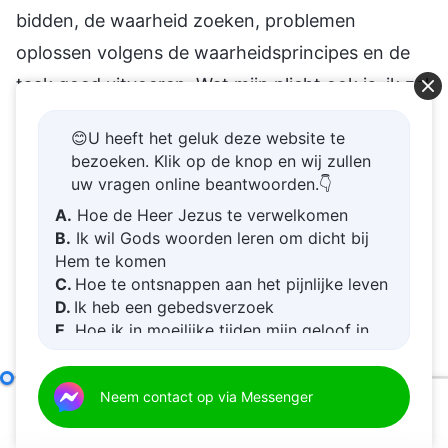
bidden, de waarheid zoeken, problemen
oplossen volgens de waarheidsprincipes en de
taak goed uitvoeren. Wat mijn plicht ook is, ik zal
alles gebruiken wat ik heb om die goed te
😊U heeft het geluk deze website te
vervullen en God tevreden te stellen. Voor alles
bezoeken. Klik op de knop en wij zullen
wat ik kan bereiken, zal ik mijn best doen om de
uw vragen online beantwoorden.👇
verantwoordelijkheid te dragen die ik behoor te
A.
Hoe de Heer Jezus te verwelkomen
B.
Ik wil Gods woorden leren om dicht bij
dragen, en er op zijn minst voor zorgen dat ik
Hem te komen
niet tegen mijn geweten en verstand inga, of
C.
Hoe te ontsnappen aan het pijnlijke leven
D.
Ik heb een gebedsverzoek
plichtmatig ben, of glad ben en de kantjes eraf
E.
Hoe ik in moeilijke tijden mijn geloof in
loop, of mij te goed doe aan de vruchten van
God kan vergroten
andermans arbeid. Niets van wat ik doe zal
De verantwoordelijkheden van leiders en werkers (8)
Neem contact op via Messenger
Sect
onder de norm van het geweten liggen.” Dit is de
00:00
40:44
minimumnorm voor je zelf-gedrag, en iemand die