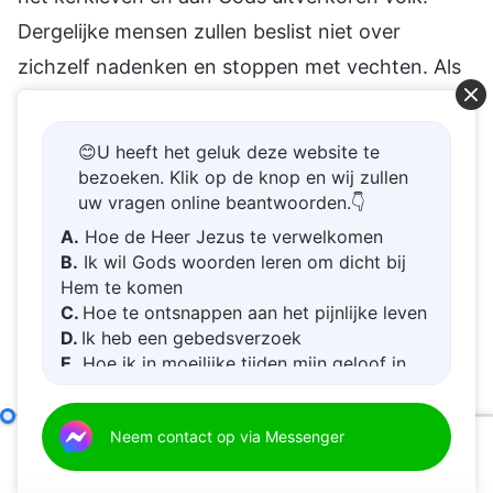
Dergelijke mensen zullen beslist niet over
zichzelf nadenken en stoppen met vechten. Als
ze niet tijdig worden aangepakt en ze niet
worden verwijderd, zullen ze voortdurend hinder
😊U heeft het geluk deze website te
en verstoringen veroorzaken voor het kerkleven.
bezoeken. Klik op de knop en wij zullen
uw vragen online beantwoorden.👇
Daarom is het aanpakken en verwijderen van
A.
Hoe de Heer Jezus te verwelkomen
zulke mensen een zeer belangrijk werkonderdeel
B.
Ik wil Gods woorden leren om dicht bij
voor kerkleiders en mag het niet over het hoofd
Hem te komen
worden gezien.
C.
Hoe te ontsnappen aan het pijnlijke leven
D.
Ik heb een gebedsverzoek
E.
Hoe ik in moeilijke tijden mijn geloof in
5 juni 2021
God kan vergroten
De verantwoordelijkheden van leiders en werkers (15)
Neem contact op via Messenger
Sec
00:00
25:38
Rampen zoals oorlogen en pandemieën komen