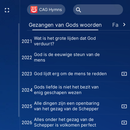
Alleen zij die God kennen, kunnen
2019
CAG Hymns
God winnen
De getuigenis die de mens moet
Gezangen van Gods woorden
Favori
2020
afleggen
Wat is het grote lijden dat God
2021
verduurt?
God is de eeuwige steun van de
2022
mens
God lijdt erg om de mens te redden
2023
Gods liefde is niet het bezit van
2024
enig geschapen wezen
Alle dingen zijn een openbaring
2025
van het gezag van de Schepper
Alles onder het gezag van de
2026
Schepper is volkomen perfect