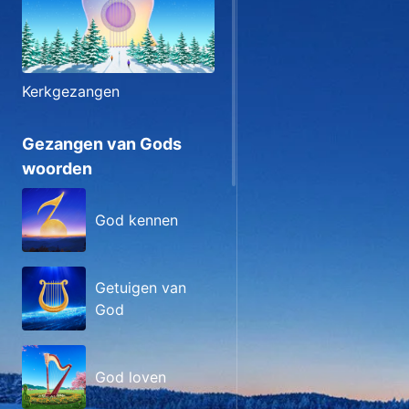
Kerkgezangen
Gezangen van Gods
woorden
God kennen
Getuigen van
God
God loven