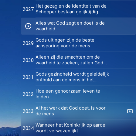
Het gezag en de identiteit van de
2027
Schepper bestaan gelijktijdig
Alles wat God zegt en doet is de
waarheid
Gods uitingen zijn de beste
2029
aansporing voor de mens
Alleen zij die smachten om de
2030
waarheid te zoeken, zullen God
zien
Gods gezindheid wordt geleidelijk
2031
onthuld aan de mens in het
Tijdperk van het Koninkrijk
Hoe een gehoorzaam leven te
2032
leiden
Al het werk dat God doet, is voor
2033
de mens
Wanneer het Koninkrijk op aarde
2034
wordt verwezenlijkt