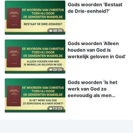
Gods woorden ‘Bestaat
de Drie-eenheid?’
48:35
Gods woorden ‘Alleen
houden van God is
werkelijk geloven in God’
28:26
Gods woorden ‘Is het
werk van God zo
eenvoudig als men
denkt?’
13:23