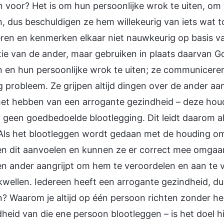
n voor? Het is om hun persoonlijke wrok te uiten, om
 dus beschuldigen ze hem willekeurig van iets wat t
eren en kenmerken elkaar niet nauwkeurig op basis 
ie van de ander, maar gebruiken in plaats daarvan G
en hun persoonlijke wrok te uiten; ze communiceren t
g probleem. Ze grijpen altijd dingen over de ander a
et hebben van een arrogante gezindheid – deze houding
t geen goedbedoelde blootlegging. Dit leidt daarom a
Als het blootleggen wordt gedaan met de houding om 
n dit aanvoelen en kunnen ze er correct mee omgaan
n ander aangrijpt om hem te veroordelen en aan te va
kwellen. Iedereen heeft een arrogante gezindheid, du
 Waarom je altijd op één persoon richten zonder he
heid van die ene persoon blootleggen – is het doel h