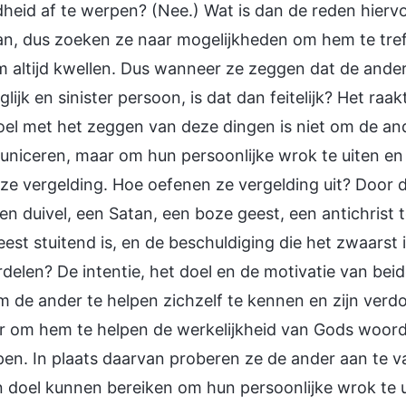
heid af te werpen? (Nee.) Wat is dan de reden hierv
an, dus zoeken ze naar mogelijkheden om hem te tref
 altijd kwellen. Dus wanneer ze zeggen dat de ander e
glijk en sinister persoon, is dat dan feitelijk? Het ra
el met het zeggen van deze dingen is niet om de an
niceren, maar om hun persoonlijke wrok te uiten en
 ze vergelding. Hoe oefenen ze vergelding uit? Door 
n duivel, een Satan, een boze geest, een antichrist 
est stuitend is, en de beschuldiging die het zwaarst i
delen? De intentie, het doel en de motivatie van beid
m de ander te helpen zichzelf te kennen en zijn verd
r om hem te helpen de werkelijkheid van Gods woord 
pen. In plaats daarvan proberen ze de ander aan te va
 doel kunnen bereiken om hun persoonlijke wrok te u