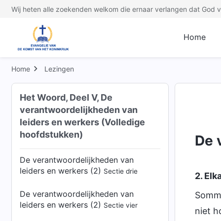
leiders en werkers (1)
Sectie één
Wij heten alle zoekenden welkom die ernaar verlangen dat God ve
De verantwoordelijkheden van
leiders en werkers (1)
Sectie twee
Home
De verantwoordelijkheden van
leiders en werkers (1)
Home
Lezingen
Sectie drie
De verantwoordelijkheden van
Het Woord, Deel V, De
leiders en werkers (2)
Sectie één
verantwoordelijkheden van
leiders en werkers (Volledige
De verantwoordelijkheden van
hoofdstukken)
leiders en werkers (2)
De 
Sectie twee
De verantwoordelijkheden van
leiders en werkers (2)
Sectie drie
2. Elk
De verantwoordelijkheden van
Sommi
leiders en werkers (2)
Sectie vier
niet 