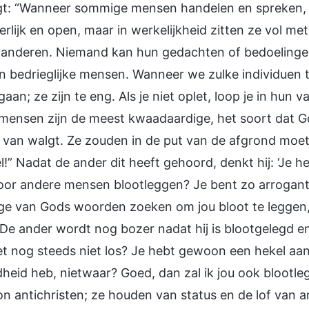
egt: “Wanneer sommige mensen handelen en spreken, d
erlijk en open, maar in werkelijkheid zitten ze vol met 
 anderen. Niemand kan hun gedachten of bedoeling
jn bedrieglijke mensen. Wanneer we zulke individue
aan; ze zijn te eng. Als je niet oplet, loop je in hun
mensen zijn de meest kwaadaardige, het soort dat G
 van walgt. Ze zouden in de put van de afgrond moe
!” Nadat de ander dit heeft gehoord, denkt hij: ‘Je h
oor andere mensen blootleggen? Je bent zo arrogant
ge van Gods woorden zoeken om jou bloot te leggen,
 De ander wordt nog bozer nadat hij is blootgelegd en d
et nog steeds niet los? Je hebt gewoon een hekel aa
heid heb, nietwaar? Goed, dan zal ik jou ook blootle
 antichristen; ze houden van status en de lof van a