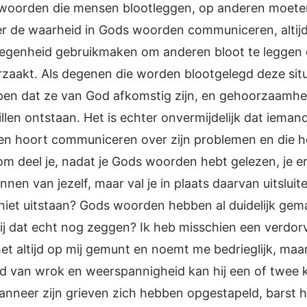
woorden die mensen blootleggen, op anderen moete
r de waarheid in Gods woorden communiceren, altijd p
egenheid gebruikmaken om anderen bloot te leggen en
zaakt. Als degenen die worden blootgelegd deze sit
pen dat ze van God afkomstig zijn, en gehoorzaamhei
llen ontstaan. Het is echter onvermijdelijk dat iema
n hoort communiceren over zijn problemen en die hoor
m deel je, nadat je Gods woorden hebt gelezen, je erv
nnen van jezelf, maar val je in plaats daarvan uitslui
niet uitstaan? Gods woorden hebben al duidelijk gem
ij dat echt nog zeggen? Ik heb misschien een verdorv
et altijd op mij gemunt en noemt me bedrieglijk, maar 
ld van wrok en weerspannigheid kan hij een of twee 
wanneer zijn grieven zich hebben opgestapeld, barst hij 