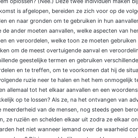
em oplossen? (Nee.) Deze twee individuen maken bij 
komst is afgelopen, bereiden ze zich voor op de vol
en en naar gronden om te gebruiken in hun aanvallen
e de ander moeten aanvallen, welke aspecten van h
len en veroordelen, welke toon ze moeten gebruike
ken om de meest overtuigende aanval en veroordelin
illende geestelijke termen en gebruiken verschillend
delen en te treffen, om te voorkomen dat hij de sit
volgende ruzie neer te halen en het hem onmogelijk
n allemaal tot het elkaar aanvallen en een woordenst
elijk op te lossen? Als ze, na het ontvangen van ad
 meerderheid van de mensen, nog steeds geen berouw
, ze ruziën en schelden elkaar uit zodra ze elkaar o
arden het niet wanneer iemand over de waarheid com